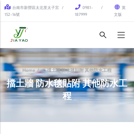
Skip to main content
台南市新營區太北里太子宮
0981-
英
152-16號
187999
文版
Home
/
/
擋土牆 防水毯貼附 其他防水工程
擋土牆 防水毯貼附 其他防水工
程