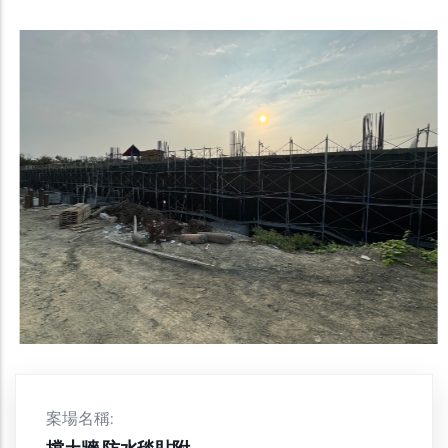
案場名稱:
擋土牆 防水毯貼附