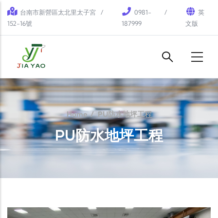
Skip to main content
台南市新營區太北里太子宮
0981-
英
152-16號
187999
文版
Home
/
PU防水地坪工程
PU防水地坪工程