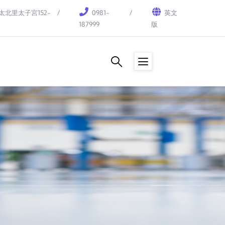
北里太子宮152-
0981-
英文
187999
版