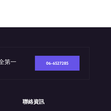
安全第一
06-6527285
聯絡資訊