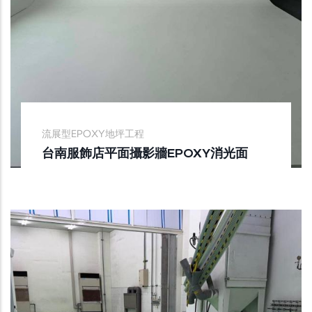
流展型EPOXY地坪工程
台南服飾店平面攝影牆EPOXY消光面