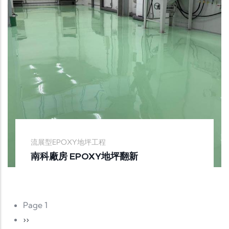
流展型EPOXY地坪工程
南科廠房 EPOXY地坪翻新
Pagination
Page 1
Next page
››