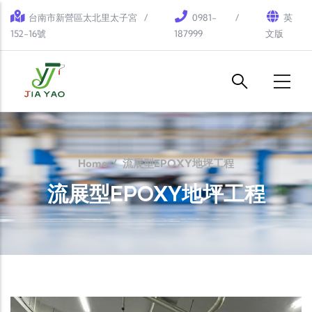
Skip to main content
台南市新營區太北里太子宮
0981-
英
152-16號
187999
文版
Home
/
流展型EPOXY地坪工程
流展型EPOXY地坪工程