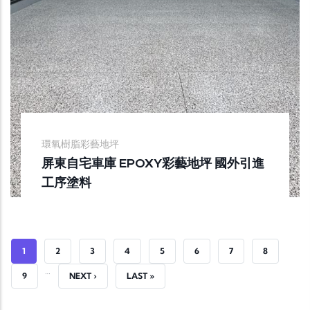
環氧樹脂彩藝地坪
屏東自宅車庫 EPOXY彩藝地坪 國外引進
工序塗料
CURRENT PAGE
PAGE
PAGE
PAGE
PAGE
PAGE
PAGE
PAGE
1
2
3
4
5
6
7
8
…
PAGE
NEXT PAGE
LAST PAGE
9
NEXT ›
LAST »