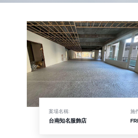
案場名稱:
施
台南知名服飾店
F