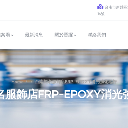
台南市新營區太
16號
程案場
最新消息
關於晉躍
聯絡我們
Home
/
/
台南知名服飾店FRP-EPOXY消光強化地坪
服飾店FRP-EPOXY消