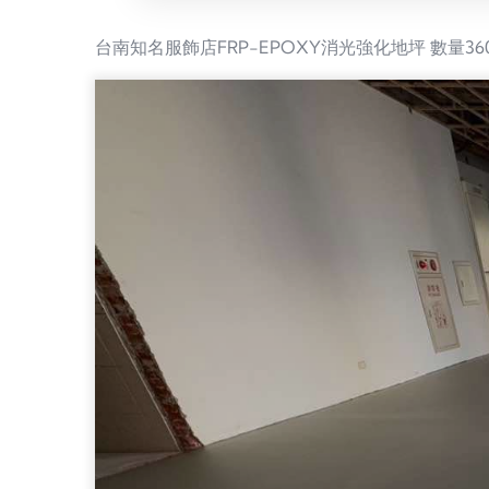
台南知名服飾店FRP-EPOXY消光強化地坪 數量360