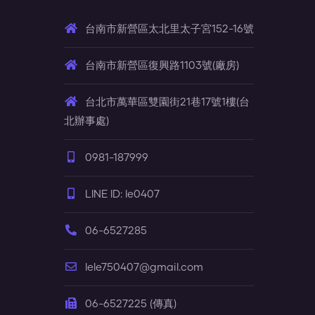
台南市新營區太北里太子宮152-16號
台南市新營區復興路1103號(廠房)
台北市萬華區雙園街21巷17號1樓(台
北辦事處)
0981-187999
LINE ID: le0407
06-6527285
lele750407@gmail.com
06-6527225 (傳真)