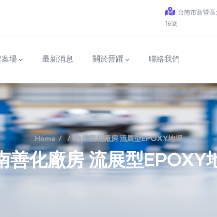
台南市新營區太
16號
程案場
最新消息
關於晉躍
聯絡我們
Home
/
/
台南善化廠房 流展型EPOXY地坪
南善化廠房 流展型EPOXY