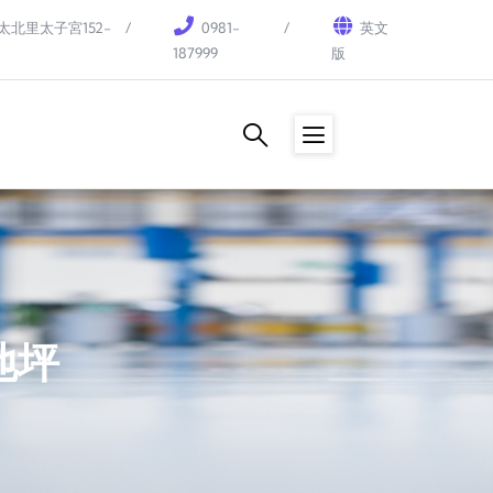
北里太子宮152-
0981-
英文
187999
版
地坪