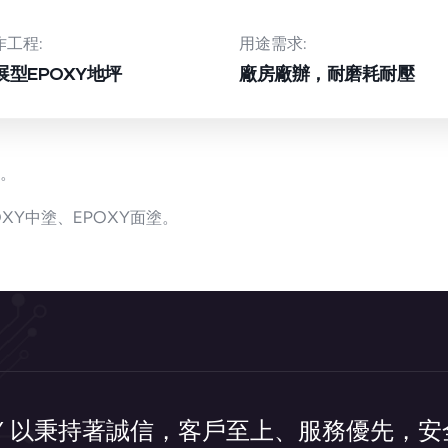
作工程:
用途需求:
展型EPOXY地坪
廠房廠辦，耐磨耗耐壓
坪。
XY中塗、EPOXY面塗。
XY 以秉持著誠信，客戶至上、服務優先，