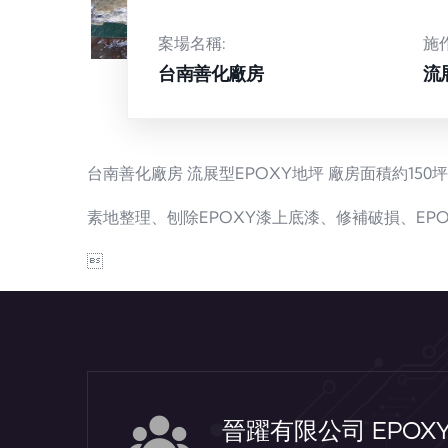
案場名稱:
施
台南善化廠房
流
台南善化廠房 流展型EPOXY地坪 廠房面積約150
素地整理、刨除EPOXY漆上底漆、修補破損、EPO

晉躍有限公司 EPO