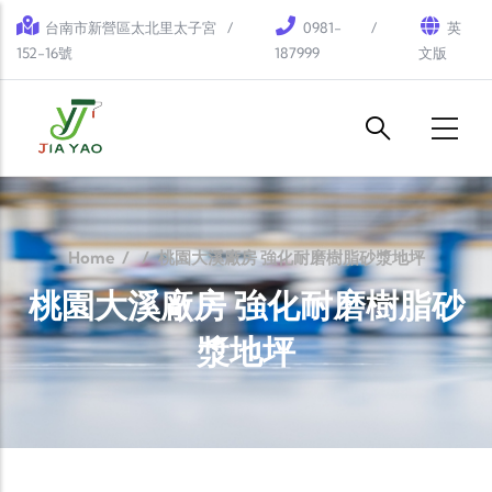
Skip to main content
台南市新營區太北里太子宮
0981-
英
152-16號
187999
文版
Home
/
/
桃園大溪廠房 強化耐磨樹脂砂漿地坪
桃園大溪廠房 強化耐磨樹脂砂
漿地坪