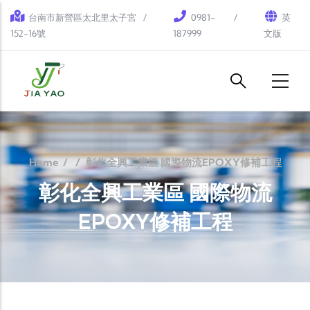
Skip to main content
台南市新營區太北里太子宮
0981-
英
152-16號
187999
文版
Home
/
/
彰化全興工業區 國際物流EPOXY修補工程
彰化全興工業區 國際物流
EPOXY修補工程